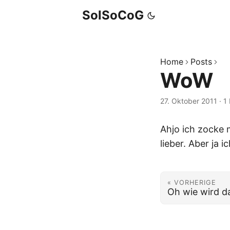
SolSoCoG
Home
Posts
WoW
27. Oktober 2011
·
1
Ahjo ich zocke 
lieber. Aber ja
« VORHERIGE
Oh wie wird d