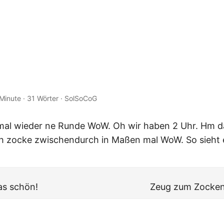
 Minute
·
31 Wörter
·
SolSoCoG
mal wieder ne Runde WoW. Oh wir haben 2 Uhr. Hm da
 ich zocke zwischendurch in Maßen mal WoW. So sieht 
as schön!
Zeug zum Zocke