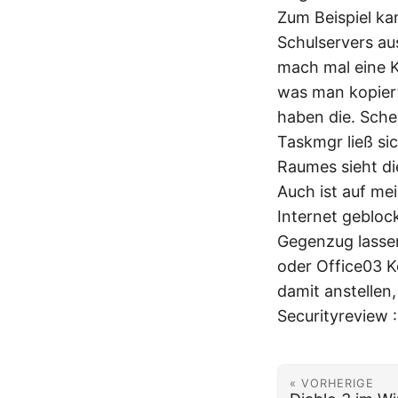
Zum Beispiel ka
Schulservers au
mach mal eine Ka
was man kopiert 
haben die. Sche
Taskmgr ließ si
Raumes sieht di
Auch ist auf me
Internet gebloc
Gegenzug lassen
oder Office03 K
damit anstellen,
Securityreview :
« VORHERIGE