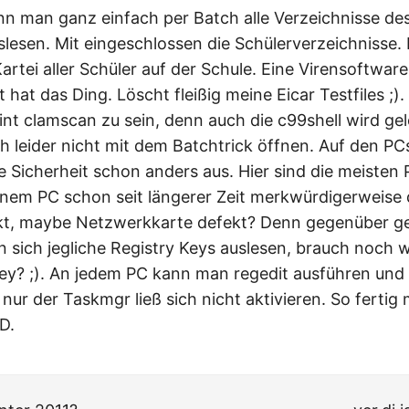
nn man ganz einfach per Batch alle Verzeichnisse d
slesen. Mit eingeschlossen die Schülerverzeichnisse. 
rtei aller Schüler auf der Schule. Eine Virensoftware
hat das Ding. Löscht fleißig meine Eicar Testfiles ;)
int clamscan zu sein, denn auch die c99shell wird ge
ch leider nicht mit dem Batchtrick öffnen. Auf den P
e Sicherheit schon anders aus. Hier sind die meisten 
inem PC schon seit längerer Zeit merkwürdigerweise
kt, maybe Netzwerkkarte defekt? Denn gegenüber geh
 sich jegliche Registry Keys auslesen, brauch noch
ey? ;). An jedem PC kann man regedit ausführen und
 nur der Taskmgr ließ sich nicht aktivieren. So ferti
D.