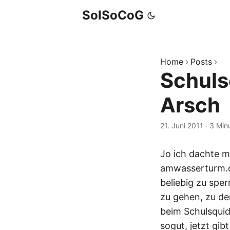
SolSoCoG
Home
Posts
Schulse
Arsch
21. Juni 2011
·
3 Min
Jo ich dachte ma
amwasserturm.de
beliebig zu spe
zu gehen, zu de
beim Schulsquid
sogut, jetzt gi