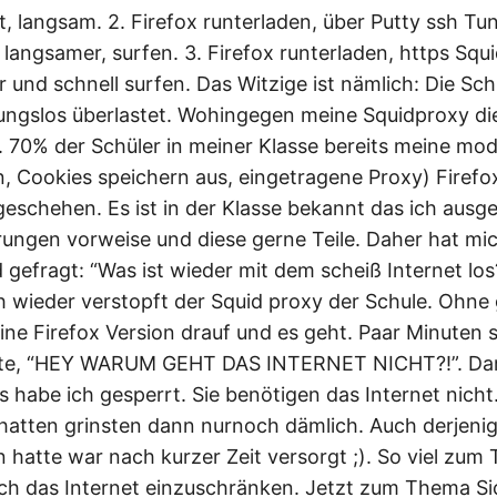
t, langsam. 2. Firefox runterladen, über Putty ssh T
 langsamer, surfen. 3. Firefox runterladen, https Sq
r und schnell surfen. Das Witzige ist nämlich: Die Sch
nungslos überlastet. Wohingegen meine Squidproxy dies
 70% der Schüler in meiner Klasse bereits meine mod
n, Cookies speichern aus, eingetragene Proxy) Firefo
eschehen. Es ist in der Klasse bekannt das ich ausg
ngen vorweise und diese gerne Teile. Daher hat mi
gefragt: “Was ist wieder mit dem scheiß Internet los?
ch wieder verstopft der Squid proxy der Schule. Ohne
eine Firefox Version drauf und es geht. Paar Minuten
ite, “HEY WARUM GEHT DAS INTERNET NICHT?!”. Dar
s habe ich gesperrt. Sie benötigen das Internet nicht.
 hatten grinsten dann nurnoch dämlich. Auch derjenig
n hatte war nach kurzer Zeit versorgt ;). So viel zum
uch das Internet einzuschränken. Jetzt zum Thema Sic