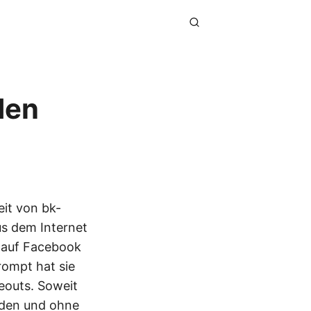
den
eit von bk-
us dem Internet
r auf Facebook
rompt hat sie
eouts. Soweit
laden und ohne