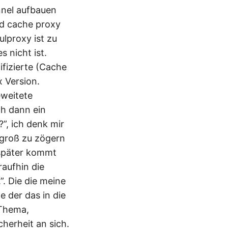
unnel aufbauen
uid cache proxy
ulproxy ist zu
 nicht ist.
ifizierte (Cache
x Version.
eweitete
ch dann ein
”, ich denk mir
 groß zu zögern
 später kommt
aufhin die
”. Die die meine
e der das in die
 Thema,
herheit an sich.