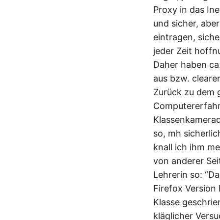
Proxy in das Ine
und sicher, aber
eintragen, siche
jeder Zeit hoff
Daher haben ca.
aus bzw. cleare
Zurück zu dem g
Computererfahru
Klassenkamerad 
so, mh sicherli
knall ich ihm m
von anderer Se
Lehrerin so: “Da
Firefox Version
Klasse geschrie
kläglicher Vers