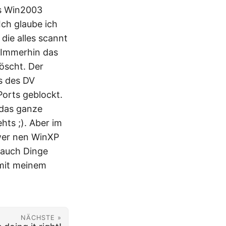
es Win2003
Ich glaube ich
 die alles scannt
. Immerhin das
löscht. Der
Cs des DV
Ports geblockt.
 das ganze
ts ;). Aber im
 wer nen WinXP
 auch Dinge
g mit meinem
NÄCHSTE »