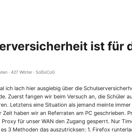
rversicherheit ist für 
uten
·
427 Wörter
·
SolSoCoG
l ich lach hier ausgiebig über die Schulserversicherh
. Zuerst fangen wir beim Versuch an, die Schüler a
rren. Letztens eine Situation als jemand meinte imme
r Zeit haben wir an Referraten am PC geschrieben. P
 Proxy für unser WAN den Zugang gesperrt. Nur Tim
bt es 3 Methoden das auszutricksen: 1. Firefox runter