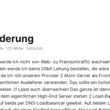
nderung
te
·
125 Wörter
·
SolSoCoG
erde ich nicht von Web- zu Premiumtraffic wechseln
em werde ich keine 2Gbit Leitung bestellen, die wäre
de ich mit unserem Provider 2 Atom-Server als Fron
igentlichen Auslieferer verwenden. Das sollte ein ho
isten :)! Lasst euch überraschen! Das ganze ist dan
 dem eigentlichen High-End Server stehen 2 Load-Ba
uf beide per DNS-Loadbalancer geleitet. Auf beiden
l drauf, die einen Großteil herausfiltert. Die Load-Bal