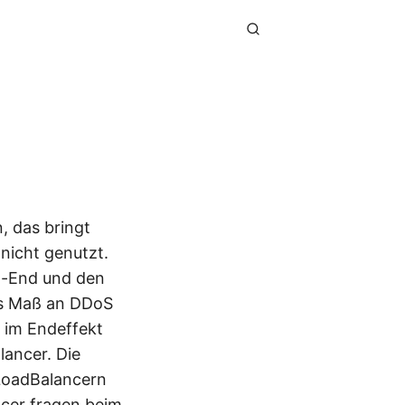
, das bringt
 nicht genutzt.
t-End und den
hes Maß an DDoS
n im Endeffekt
lancer. Die
 LoadBalancern
ancer fragen beim