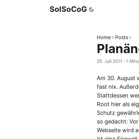
SolSoCoG
Home
Posts
Planä
25. Juli 2011
·
1 Minu
Am 30. August w
fast nix. Außerd
Stattdessen wer
Root hier als e
Schutz gewährle
so gedacht: Vor
Webseite wird a
ist eine Firewal