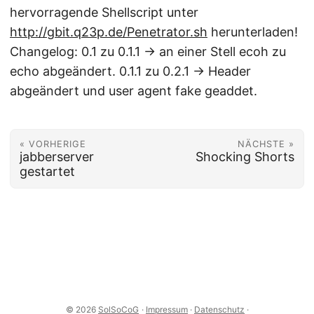
hervorragende Shellscript unter
http://gbit.q23p.de/Penetrator.sh
herunterladen!
Changelog: 0.1 zu 0.1.1 -> an einer Stell ecoh zu
echo abgeändert. 0.1.1 zu 0.2.1 -> Header
abgeändert und user agent fake geaddet.
« VORHERIGE
NÄCHSTE »
jabberserver
Shocking Shorts
gestartet
© 2026
SolSoCoG
·
Impressum
·
Datenschutz
·