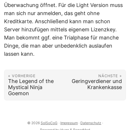
Überwachung öffnet. Für die Light Version muss
man sich nur anmelden, das geht ohne
Kreditkarte. Anschließend kann man schon
Server hinzufügen mittels eigenem Lizenzkey.
Man bekommt ggf. eine Trialphase für manche
Dinge, die man aber unbedenklich auslaufen
lassen kann.
« VORHERIGE
NÄCHSTE »
The Legend of the
Geringverdiener und
Mystical Ninja
Krankenkasse
Goemon
© 2026
SolSoCoG
·
Impressum
·
Datenschutz
·
Powered by
Hugo
&
PaperMod