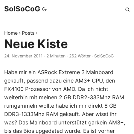
SolSoCoG
Home
Posts
Neue Kiste
24. November 2011
·
2 Minuten
·
262 Wörter
·
SolSoCoG
Habe mir ein ASRock Extreme 3 Mainboard
gekauft, passend dazu eine AM3+ CPU, den
FX4100 Prozessor von AMD. Da ich nicht
weiterhin mit meinen 2 GB DDR2-333Mhz RAM
rumgammeln wollte habe ich mir direkt 8 GB
DDR3-1333Mhz RAM gekauft. Aber wisst ihr
was? Das Mainboard unterstützt garkein AM3+,
bis das Bios upgedated wurde. Es ist vorher