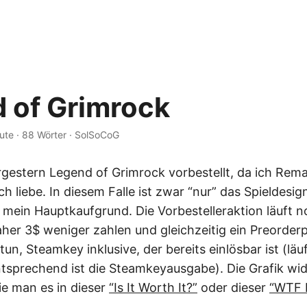
 of Grimrock
ute
·
88 Wörter
·
SolSoCoG
rgestern Legend of Grimrock vorbestellt, da ich Rem
ch liebe. In diesem Falle ist zwar “nur” das Spieldesign
 mein Hauptkaufgrund. Die Vorbestelleraktion läuft n
er 3$ weniger zahlen und gleichzeitig ein Preorderpak
tun, Steamkey inklusive, der bereits einlösbar ist (lä
tsprechend ist die Steamkeyausgabe). Die Grafik wide
e man es in dieser
“Is It Worth It?”
oder dieser
“WTF 