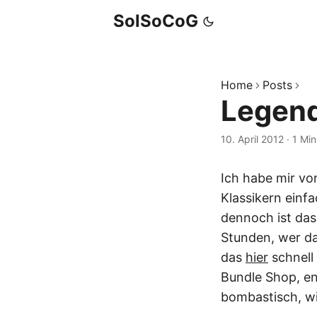
SolSoCoG
Home
Posts
Legend
10. April 2012
·
1 Min
Ich habe mir vo
Klassikern einfa
dennoch ist das
Stunden, wer dah
das
hier
schnell 
Bundle Shop, en
bombastisch, wi