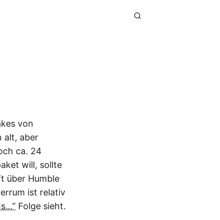
akes von
 alt, aber
och ca. 24
et will, sollte
uft über Humble
rrum ist relativ
Is…”
Folge sieht.