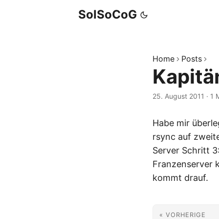
SolSoCoG
Home
Posts
Kapitän
25. August 2011
·
1 
Habe mir überleg
rsync auf zweite
Server Schritt 
Franzenserver k
kommt drauf.
« VORHERIGE