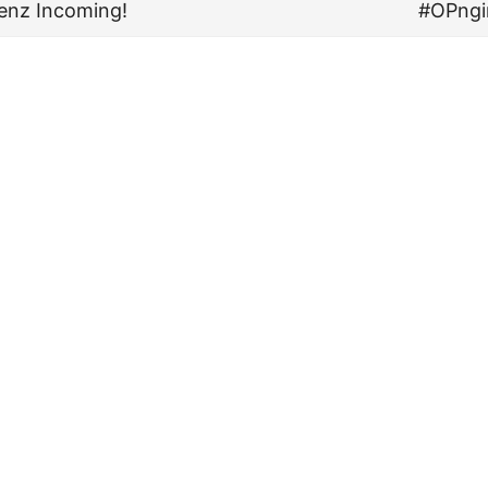
enz Incoming!
#OPngi