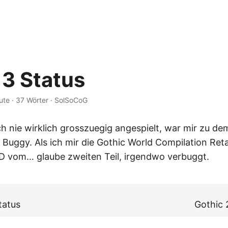
 3 Status
ute
·
37 Wörter
·
SolSoCoG
ch nie wirklich grosszuegig angespielt, war mir zu de
Buggy. Als ich mir die Gothic World Compilation Reta
D vom… glaube zweiten Teil, irgendwo verbuggt.
tatus
Gothic