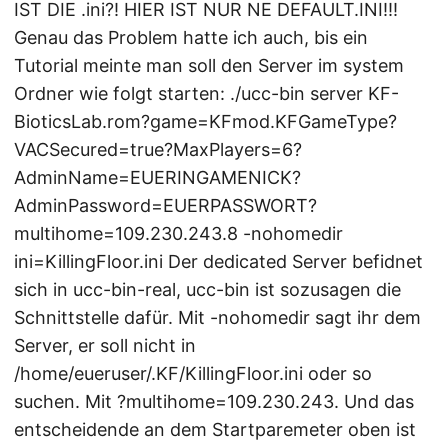
IST DIE .ini?! HIER IST NUR NE DEFAULT.INI!!!
Genau das Problem hatte ich auch, bis ein
Tutorial meinte man soll den Server im system
Ordner wie folgt starten: ./ucc-bin server KF-
BioticsLab.rom?game=KFmod.KFGameType?
VACSecured=true?MaxPlayers=6?
AdminName=EUERINGAMENICK?
AdminPassword=EUERPASSWORT?
multihome=109.230.243.8 -nohomedir
ini=KillingFloor.ini Der dedicated Server befidnet
sich in ucc-bin-real, ucc-bin ist sozusagen die
Schnittstelle dafür. Mit -nohomedir sagt ihr dem
Server, er soll nicht in
/home/eueruser/.KF/KillingFloor.ini oder so
suchen. Mit ?multihome=109.230.243. Und das
entscheidende an dem Startparemeter oben ist