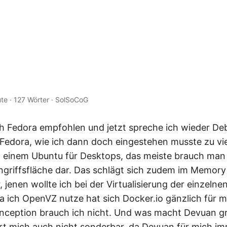
n
ute
·
127 Wörter
·
SolSoCoG
 Fedora empfohlen und jetzt spreche ich wieder De
 Fedora, wie ich dann doch eingestehen musste zu vie
t einem Ubuntu für Desktops, das meiste brauch man n
ngriffsfläche dar. Das schlägt sich zudem im Memor
, jenen wollte ich bei der Virtualisierung der einze
a ich OpenVZ nutze hat sich Docker.io gänzlich für mi
sinception brauch ich nicht. Und was macht Devuan g
iert mich auch nicht sonderbar, da Devuan für mich 