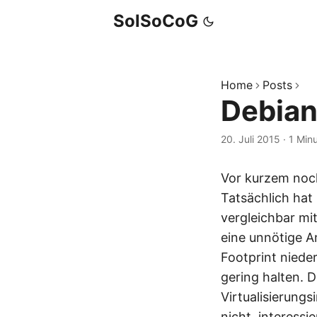
SolSoCoG
Home
Posts
Debia
20. Juli 2015
·
1 Min
Vor kurzem noch
Tatsächlich hat
vergleichbar mi
eine unnötige A
Footprint nieder
gering halten. D
Virtualisierung
nicht, interess