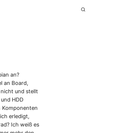
bian an?
l an Board,
icht und stellt
y und HDD
lnen Komponenten
ch erledigt,
rad? Ich weiß es
immer mehr den