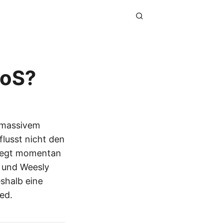
DoS?
 massivem
flusst nicht den
liegt momentan
r und Weesly
shalb eine
ed.